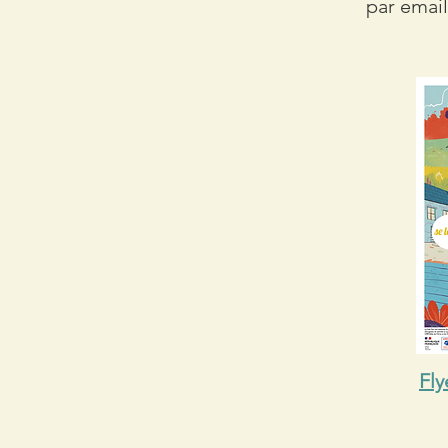
par emai
Fly