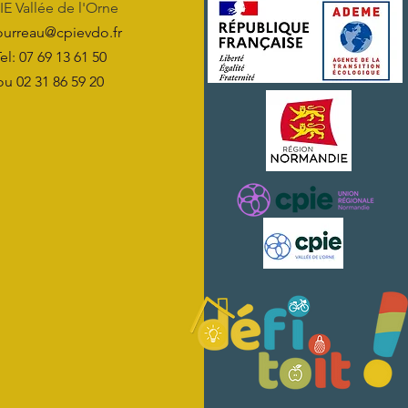
IE Vallée de l'Orne
urreau@cpievdo.fr
el: 07 69 13 61 50
ou 02 31 86 59 20