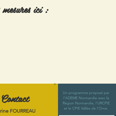
 mesures ici :
Contact
Un programme proposé par
l'ADEME Normandie avec la
Région Normandie, l'URCPIE
et le CPIE Vallée de l'Orne.
rine FOURREAU