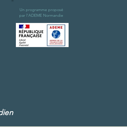
Un programme proposé
par l'ADEME Normandie
dien