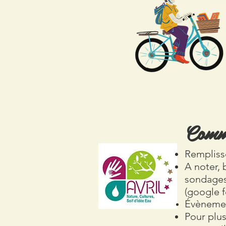
Comme
Remplisse
A noter, 
sondages,
(google f
Évèneme
Pour plu