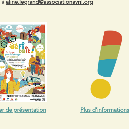
l à
aline.legrand@associationavril.org
er de présentation
Plus d'information