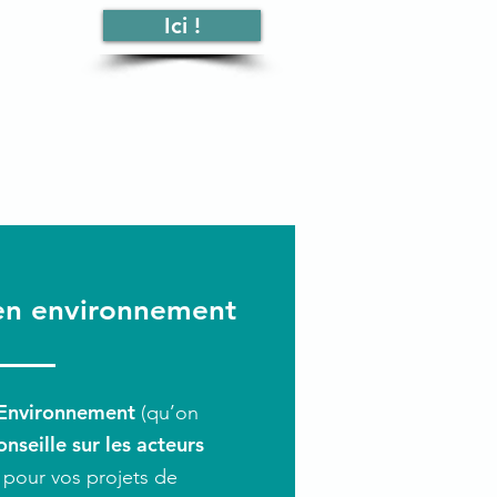
Ici !
 en environnement
 Environnement
(qu’on
nseille sur les acteurs
pour vos projets de