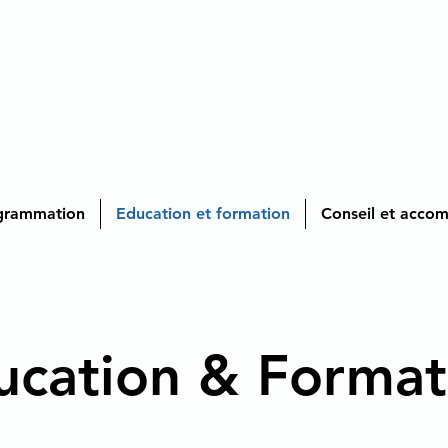
grammation
Education et formation
Conseil et acc
ucation & Format