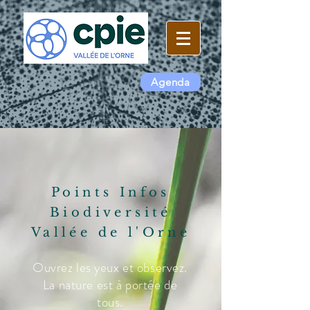
Agenda
Points Infos
Biodiversité
Vallée de l'Orne
Ouvrez les yeux et observez.
La nature est à portée de
tous.