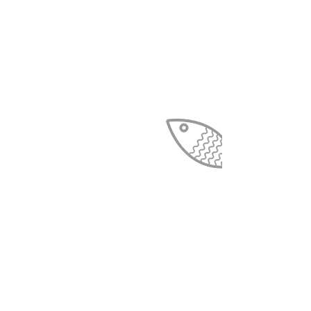
Contact :
02 31 30 43 27
accueil@cpievdo.fr
Participez ou adhérez :